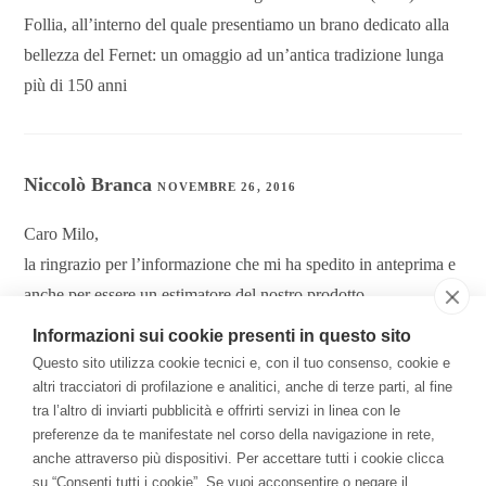
Follia, all’interno del quale presentiamo un brano dedicato alla
bellezza del Fernet: un omaggio ad un’antica tradizione lunga
più di 150 anni
Niccolò Branca
NOVEMBRE 26, 2016
Caro Milo,
la ringrazio per l’informazione che mi ha spedito in anteprima e
anche per essere un estimatore del nostro prodotto.
Se vuole, mi mandi qualche nota (in tutti i sensi) su questo
Informazioni sui cookie presenti in questo sito
vostro brano.
Questo sito utilizza cookie tecnici e, con il tuo consenso, cookie e
Le faccio i miei migliori auguri per il proseguimento del suo
altri tracciatori di profilazione e analitici, anche di terze parti, al fine
tra l’altro di inviarti pubblicità e offrirti servizi in linea con le
lavoro.
preferenze da te manifestate nel corso della navigazione in rete,
Un caro saluto
anche attraverso più dispositivi. Per accettare tutti i cookie clicca
Niccolò
su “Consenti tutti i cookie”. Se vuoi acconsentire o negare il