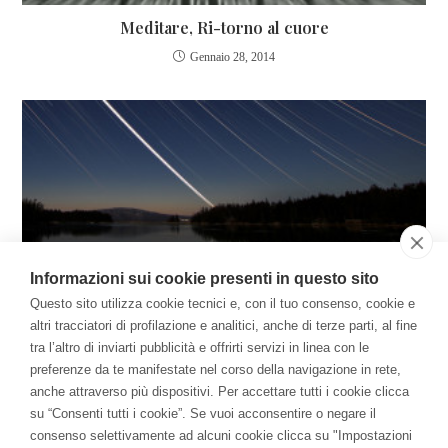
Meditare, Ri-torno al cuore
Gennaio 28, 2014
Informazioni sui cookie presenti in questo sito
Questo sito utilizza cookie tecnici e, con il tuo consenso, cookie e
Il canto delle stelle
altri tracciatori di profilazione e analitici, anche di terze parti, al fine
Aprile 7, 2015
tra l’altro di inviarti pubblicità e offrirti servizi in linea con le
preferenze da te manifestate nel corso della navigazione in rete,
anche attraverso più dispositivi. Per accettare tutti i cookie clicca
su “Consenti tutti i cookie”. Se vuoi acconsentire o negare il
QUESTO ARTICOLO HA UN COMMENTO
consenso selettivamente ad alcuni cookie clicca su "Impostazioni