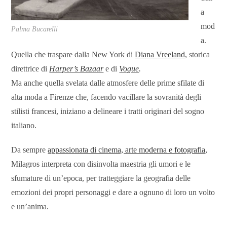
a
mod
Palma Bucarelli
a.
Quella che traspare dalla New York di
Diana Vreeland
, storica
direttrice di
Harper’s Bazaar
e di
Vogue
.
Ma anche quella svelata dalle atmosfere delle prime sfilate di
alta moda a Firenze che, facendo vacillare la sovranità degli
stilisti francesi, iniziano a delineare i tratti originari del sogno
italiano.
Da sempre
appassionata di cinema, arte moderna e fotografia
,
Milagros interpreta con disinvolta maestria gli umori e le
sfumature di un’epoca, per tratteggiare la geografia delle
emozioni dei propri personaggi e dare a ognuno di loro un volto
e un’anima.