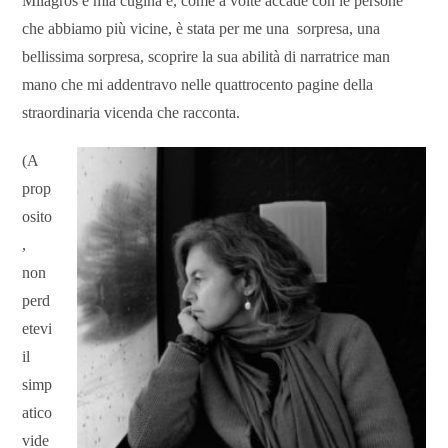
Milagros è mia cugina e, come a volte accade con le persone
che abbiamo più vicine, è stata per me una sorpresa, una
bellissima sorpresa, scoprire la sua abilità di narratrice man
mano che mi addentravo nelle quattrocento pagine della
straordinaria vicenda che racconta.
(A
prop
osito
,
non
perd
etevi
il
simp
atico
vide