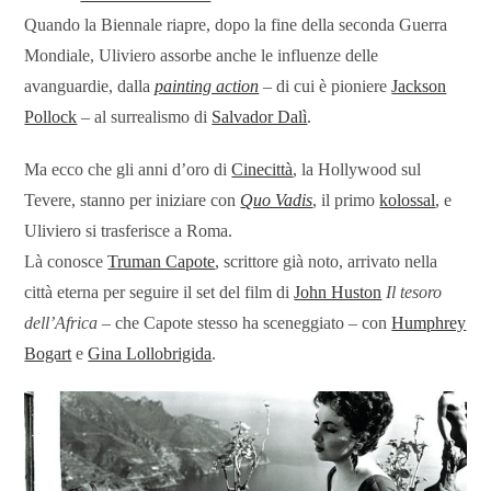
Quando la Biennale riapre, dopo la fine della seconda Guerra
Mondiale, Uliviero assorbe anche le influenze delle
avanguardie, dalla
painting action
– di cui è pioniere
Jackson
Pollock
– al surrealismo di
Salvador Dalì
.
Ma ecco che gli anni d’oro di
Cinecittà
, la Hollywood sul
Tevere, stanno per iniziare con
Quo Vadis
, il primo
kolossal
, e
Uliviero si trasferisce a Roma.
Là conosce
Truman Capote
, scrittore già noto, arrivato nella
città eterna per seguire il set del film di
John Huston
Il tesoro
dell’Africa
– che Capote stesso ha sceneggiato – con
Humphrey
Bogart
e
Gina Lollobrigida
.