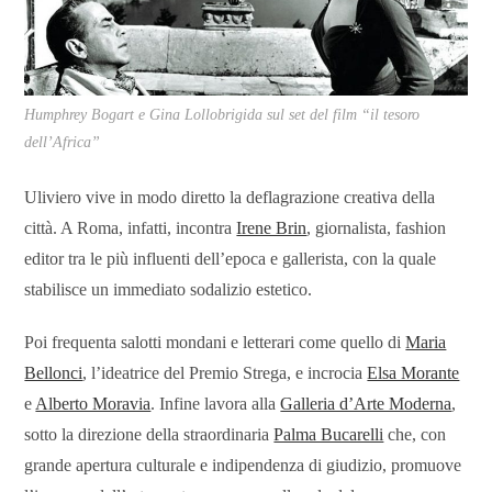
Humphrey Bogart e Gina Lollobrigida sul set del film “il tesoro
dell’Africa”
Uliviero vive in modo diretto la deflagrazione creativa della
città. A Roma, infatti, incontra
Irene Brin
, giornalista, fashion
editor tra le più influenti dell’epoca e gallerista, con la quale
stabilisce un immediato sodalizio estetico.
Poi frequenta salotti mondani e letterari come quello di
Maria
Bellonci
, l’ideatrice del Premio Strega, e incrocia
Elsa Morante
e
Alberto Moravia
. Infine lavora alla
Galleria d’Arte Moderna
,
sotto la direzione della straordinaria
Palma Bucarelli
che, con
grande apertura culturale e indipendenza di giudizio, promuove