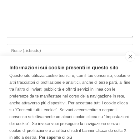
Informazioni sui cookie presenti in questo sito
Questo sito utilizza cookie tecnici e, con il tuo consenso, cookie e
altri tracciatori di profilazione e analitici, anche di terze parti, al fine
tra l’altro di inviarti pubblicità e offrirti servizi in linea con le
preferenze da te manifestate nel corso della navigazione in rete,
anche attraverso più dispositivi. Per accettare tutti i cookie clicca
su “Consenti tutti i cookie”. Se vuoi acconsentire o negare il
Salva il mio nome, email e sito web in questo browser per la
consenso selettivamente ad alcuni cookie clicca su "Impostazioni
prossima volta che commento.
dei cookie". Se invece vuoi proseguire la navigazione senza i
cookie di profilazione e analitici chiudi il banner cliccando sulla X
in alto a destra.
Per saperne di più