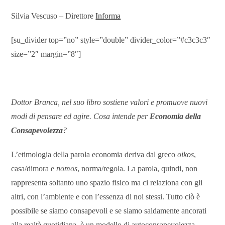
Silvia Vescuso – Direttore
Informa
[su_divider top=”no” style=”double” divider_color=”#c3c3c3″
size=”2″ margin=”8″]
Dottor Branca, nel suo libro sostiene valori e promuove nuovi
modi di pensare ed agire. Cosa intende per
Economia della
Consapevolezza
?
L’etimologia della parola economia deriva dal greco
oikos
,
casa/dimora e
nomos
, norma/regola. La parola, quindi, non
rappresenta soltanto uno spazio fisico ma ci relaziona con gli
altri, con l’ambiente e con l’essenza di noi stessi. Tutto ciò è
possibile se siamo consapevoli e se siamo saldamente ancorati
alla realtà quotidiana. è un modello di autoconsapevolezza