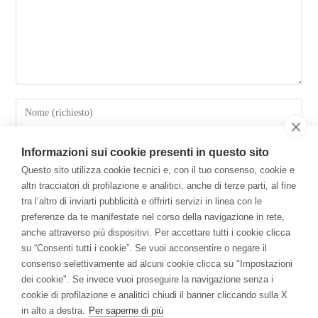
Informazioni sui cookie presenti in questo sito
Questo sito utilizza cookie tecnici e, con il tuo consenso, cookie e
altri tracciatori di profilazione e analitici, anche di terze parti, al fine
tra l’altro di inviarti pubblicità e offrirti servizi in linea con le
preferenze da te manifestate nel corso della navigazione in rete,
anche attraverso più dispositivi. Per accettare tutti i cookie clicca
su “Consenti tutti i cookie”. Se vuoi acconsentire o negare il
Salva il mio nome, email e sito web in questo browser per la
consenso selettivamente ad alcuni cookie clicca su "Impostazioni
prossima volta che commento.
dei cookie". Se invece vuoi proseguire la navigazione senza i
cookie di profilazione e analitici chiudi il banner cliccando sulla X
in alto a destra.
Per saperne di più