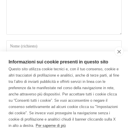
Informazioni sui cookie presenti in questo sito
Questo sito utilizza cookie tecnici e, con il tuo consenso, cookie e
altri tracciatori di profilazione e analitici, anche di terze parti, al fine
tra l’altro di inviarti pubblicità e offrirti servizi in linea con le
preferenze da te manifestate nel corso della navigazione in rete,
anche attraverso più dispositivi. Per accettare tutti i cookie clicca
su “Consenti tutti i cookie”. Se vuoi acconsentire o negare il
Salva il mio nome, email e sito web in questo browser per la
consenso selettivamente ad alcuni cookie clicca su "Impostazioni
prossima volta che commento.
dei cookie". Se invece vuoi proseguire la navigazione senza i
cookie di profilazione e analitici chiudi il banner cliccando sulla X
in alto a destra.
Per saperne di più