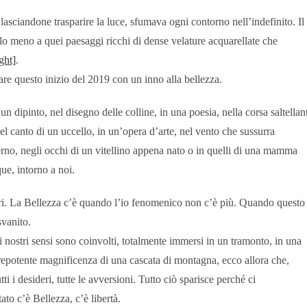
lasciandone trasparire la luce, sfumava ogni contorno nell’indefinito. Il
r lo meno a quei paesaggi ricchi di dense velature acquarellate che
ght]
.
re questo inizio del 2019 con un inno alla bellezza.
 dipinto, nel disegno delle colline, in una poesia, nella corsa saltellan
el canto di un uccello, in un’opera d’arte, nel vento che sussurra
terno, negli occhi di un vitellino appena nato o in quelli di una mamma
ue, intorno a noi.
ori. La Bellezza c’è quando l’io fenomenico non c’è più. Quando questo
svanito.
 nostri sensi sono coinvolti, totalmente immersi in un tramonto, in una
 prepotente magnificenza di una cascata di montagna, ecco allora che,
ti i desideri, tutte le avversioni. Tutto ciò sparisce perché ci
ato c’è Bellezza, c’è libertà.