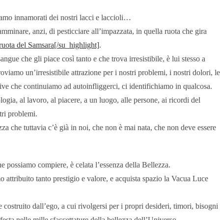
amo innamorati dei nostri lacci e laccioli…
mminare, anzi, di pesticciare all’impazzata, in quella ruota che gira
ruota del Samsara[/su_highlight]
.
ue che gli piace così tanto e che trova irresistibile, è lui stesso a
oviamo un’irresistibile attrazione per i nostri problemi, i nostri dolori, le
osive che continuiamo ad autoinfliggerci, ci identifichiamo in qualcosa.
ogia, al lavoro, al piacere, a un luogo, alle persone, ai ricordi del
tri problemi.
zza che tuttavia c’è già in noi, che non è mai nata, che non deve essere
he possiamo compiere, è celata l’essenza della Bellezza.
 attribuito tanto prestigio e valore, e acquista spazio la Vacua Luce
struito dall’ego, a cui rivolgersi per i propri desideri, timori, bisogni
esta nelle mille sfaccettature della bellezza dell’Universo.