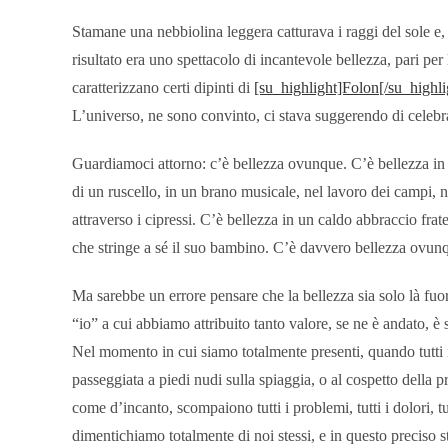
Stamane una nebbiolina leggera catturava i raggi del sole e, 
risultato era uno spettacolo di incantevole bellezza, pari pe
caratterizzano certi dipinti di
[su_highlight]Folon[/su_highli
L’universo, ne sono convinto, ci stava suggerendo di celebra
Guardiamoci attorno: c’è bellezza ovunque. C’è bellezza in un
di un ruscello, in un brano musicale, nel lavoro dei campi, n
attraverso i cipressi. C’è bellezza in un caldo abbraccio fra
che stringe a sé il suo bambino. C’è davvero bellezza ovunq
Ma sarebbe un errore pensare che la bellezza sia solo là fu
“io” a cui abbiamo attribuito tanto valore, se ne è andato, è 
Nel momento in cui siamo totalmente presenti, quando tutti i
passeggiata a piedi nudi sulla spiaggia, o al cospetto della
come d’incanto, scompaiono tutti i problemi, tutti i dolori, tut
dimentichiamo totalmente di noi stessi, e in questo preciso st