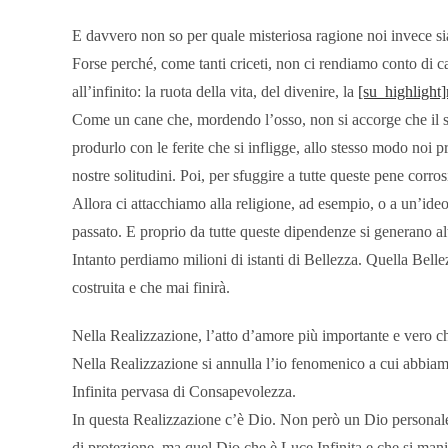
E davvero non so per quale misteriosa ragione noi invece si
Forse perché, come tanti criceti, non ci rendiamo conto di ca
all’infinito: la ruota della vita, del divenire, la
[su_highlight]
Come un cane che, mordendo l’osso, non si accorge che il sang
produrlo con le ferite che si infligge, allo stesso modo noi pr
nostre solitudini. Poi, per sfuggire a tutte queste pene corr
Allora ci attacchiamo alla religione, ad esempio, o a un’ideol
passato. E proprio da tutte queste dipendenze si generano al
Intanto perdiamo milioni di istanti di Bellezza. Quella Belle
costruita e che mai finirà.
Nella Realizzazione, l’atto d’amore più importante e vero c
Nella Realizzazione si annulla l’io fenomenico a cui abbiamo
Infinita pervasa di Consapevolezza.
In questa Realizzazione c’è Dio. Non però un Dio personale co
di protezione, ma quel Dio che è Luce Infinita e che si manif