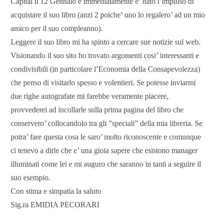
Capital il 12 Gennaio e immediatamente e’ nato l’impulso di
acquistare il suo libro (anzi 2 poiche’ uno lo regalero’ ad un mio
amico per il suo compleanno).
Leggere il suo libro mi ha spinto a cercare sue notizie sul web.
Visionando il suo sito ho trovato argomenti cosi’ interessanti e
condivisibili (in particolare l’Economia della Consapevolezza)
che penso di visitarlo spesso e volentieri. Se potesse inviarmi
due righe autografate mi farebbe veramente piacere,
provvederei ad incollarle sulla prima pagina del libro che
conservero’ collocandolo tra gli ”speciali” della mia libreria. Se
potra’ fare questa cosa le saro’ molto riconoscente e comunque
ci tenevo a dirle che e’ una gioia sapere che esistono manager
illuminati come lei e mi auguro che saranno in tanti a seguire il
suo esempio.
Con stima e simpatia la saluto
Sig.ra EMIDIA PECORARI