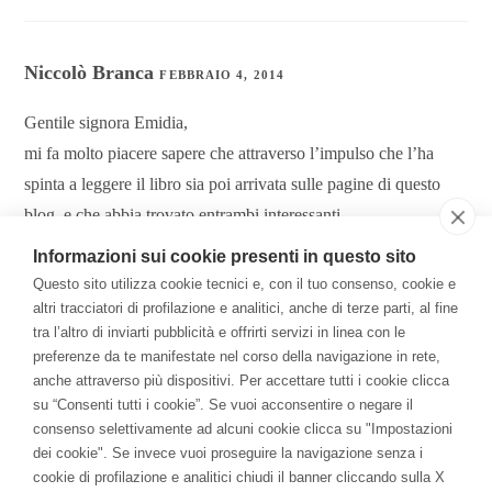
Niccolò Branca
FEBBRAIO 4, 2014
Gentile signora Emidia,
mi fa molto piacere sapere che attraverso l’impulso che l’ha
spinta a leggere il libro sia poi arrivata sulle pagine di questo
blog, e che abbia trovato entrambi interessanti.
Le farò avere prestissimo ciò che mi chiede con tanto simpatico
Informazioni sui cookie presenti in questo sito
entusiasmo. E, sin da ora, la ringrazio davvero molto per la
Questo sito utilizza cookie tecnici e, con il tuo consenso, cookie e
speciale collocazione che ha deciso di riservare al mio libro
altri tracciatori di profilazione e analitici, anche di terze parti, al fine
tra l’altro di inviarti pubblicità e offrirti servizi in linea con le
nella sua biblioteca.
preferenze da te manifestate nel corso della navigazione in rete,
Un caro saluto
anche attraverso più dispositivi. Per accettare tutti i cookie clicca
Niccolò Branca
su “Consenti tutti i cookie”. Se vuoi acconsentire o negare il
consenso selettivamente ad alcuni cookie clicca su "Impostazioni
dei cookie". Se invece vuoi proseguire la navigazione senza i
cookie di profilazione e analitici chiudi il banner cliccando sulla X