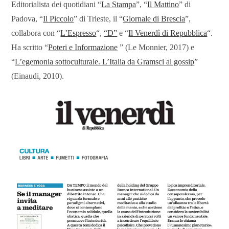
Editorialista dei quotidiani “
La Stampa
”, “
Il Mattino
” di
Padova, “
Il Piccolo
” di Trieste, il “
Giornale di Brescia
”,
collabora con “
L’Espresso
“,
“D”
e “
Il Venerdì di Repubblica
“.
Ha scritto “
Poteri e Informazione
” (Le Monnier, 2017) e
“
L’egemonia sottoculturale. L’Italia da Gramsci al gossip
”
(Einaudi, 2010).